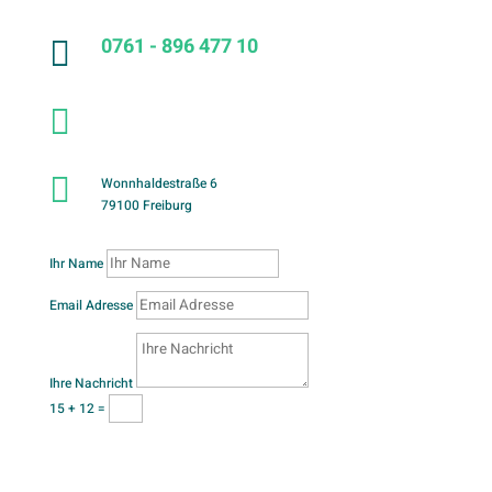
0761 - 896 477 10


info@waldhaus-freiburg.de

Wonnhaldestraße 6
79100 Freiburg
Ihr Name
Email Adresse
Ihre Nachricht
15 + 12
=
Senden
Impressum